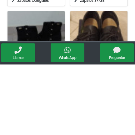
Zapatos Colegiales
Zapatos 37/38
Llamar
WhatsApp
Preguntar
Vendo Botitas Marcel.
Oportunidad! Vendo Zapatos Colegiales Cavatini Nº 41