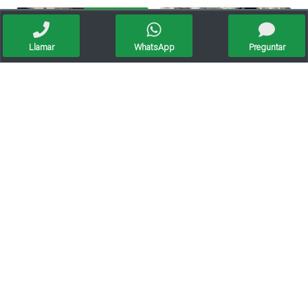
Oportunidad
Llamar
WhatsApp
Preguntar
Benelli 752 S
Xr 190-2023-km 4.000
Financiación
Excelente Estado!!!!
Cfmoto Cx-2e