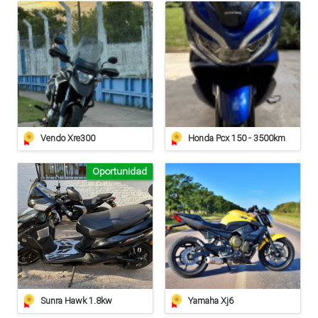
Vendo Xre300
Honda Pcx 150 - 3500km
Oportunidad
Sunra Hawk 1.8kw
Yamaha Xj6