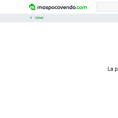
Volver
La p