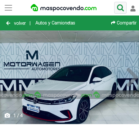
Autos y Camionetas
Compartir
volver
|
1 / 4