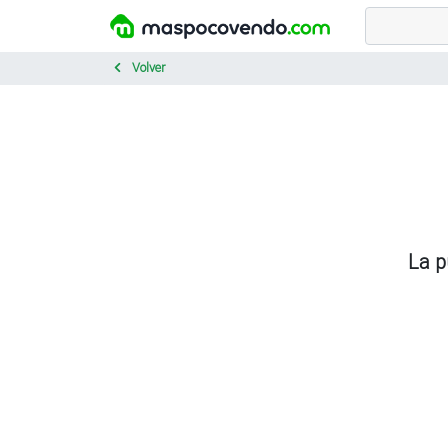
Volver
La p