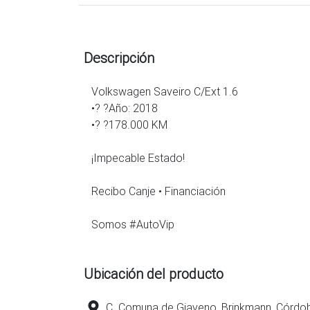
Descripción
Volkswagen Saveiro C/Ext 1.6
•? ?Año: 2018
•? ?178.000 KM
¡Impecable Estado!
Recibo Canje • Financiación
Somos #AutoVip
Ubicación del producto
C. Comuna de Giaveno, Brinkmann, Córdo