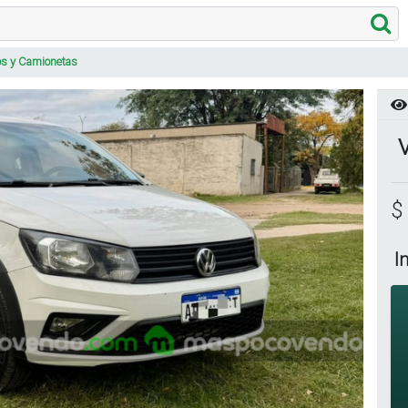
os y Camionetas
$
I