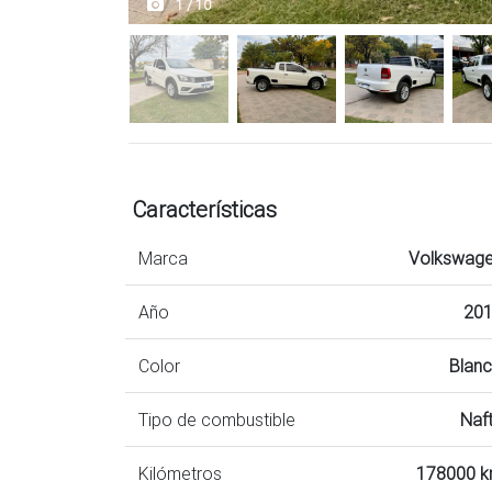
1 / 10
Características
Marca
Volkswag
Año
20
Color
Blan
Tipo de combustible
Naf
Kilómetros
178000 