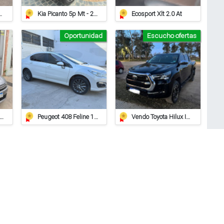
iat Strada Working
Kia Picanto 5p Mt - 2014 - 97.000km
Ecosport Xlt 2.0 At
Oportunidad
Escucho ofertas
roen C Elysee Hdi Feel 2018
Peugeot 408 Feline 1.6 Hdi
Vendo Toyota Hilux Impecable