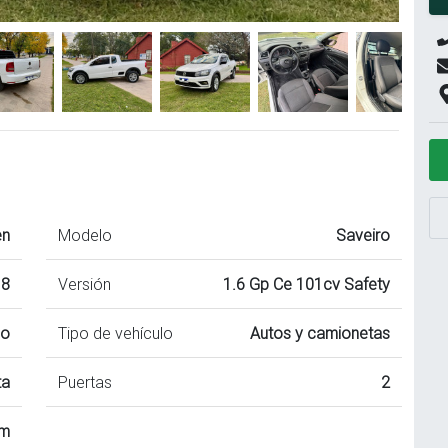
en
Modelo
Saveiro
18
Versión
1.6 Gp Ce 101cv Safety
co
Tipo de vehículo
Autos y camionetas
ta
Puertas
2
km