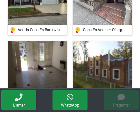
Vendo Casa En Barrio Juan De Garay Calle Corrientes 406
Casa En Venta – O’higgins 739, Barrio Alberdi, Rafaela
Vendo Casa Lista Para Habitar
Vendo Magnifica Quinta De Grandes Dimensiones. - Zona Estación Saguier
Llamar
WhatsApp
Preguntar
Apto crédito
Vende