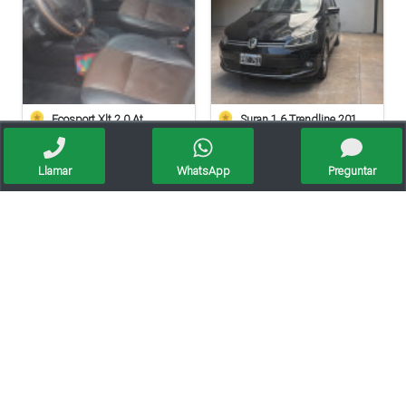
Ecosport Xlt 2.0 At
Suran 1.6 Trendline 2015 – Impecable
Oportunidad
Llamar
WhatsApp
Preguntar
Citroen C Elysee Hdi Feel 2018
Peugeot 408 Feline 1.6 Hdi