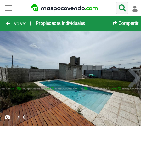
Propiedades Individuales
Compartir
volver
|
1 / 10