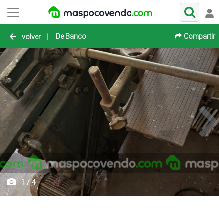
De Banco
Compartir
volver
|
1 / 4