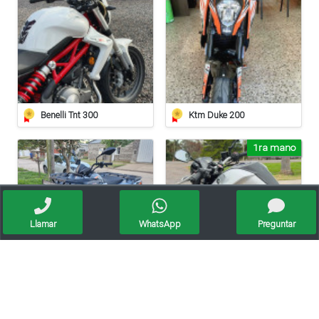
Benelli Tnt 300
Ktm Duke 200
1ra mano
Llamar
WhatsApp
Preguntar
Cuatriciclo Gilera
Yamaha Mt 03