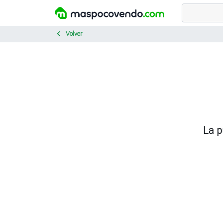
Volver
La p