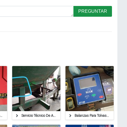
PREGUNTAR
Tolvas ,humedimetros ,balanzas ,cables
Servicio Técnico De Agricultura De Precisión,balanzas
Balanzas Para Tolvas Autodescargables De 1, 2 Y 3 Ejes