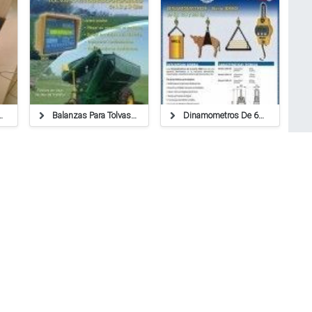
vas,plataforma,industriales
Balanzas Para Tolvas Autodescargables De 1, 2 Y 3 Ejes
Dinamometros De 60 ,150 Y 300 Kilos
MasPocoVendo.com ®
Copyright 2021
Rafaela, Santa Fe, Argentina.