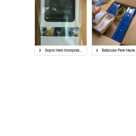
Gopro Hero Incorpora Conectividad Wifi A Su Modelo Más
Balanzas Para Haciendas,tol