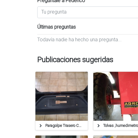
Preguntale a Federico
Últimas preguntas
Todavía nadie ha hecho una pregunta...
Publicaciones sugeridas
Paragolpe Trasero Chevrolet Prisma