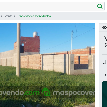
Venta
Propiedades Individuales
V
U
I