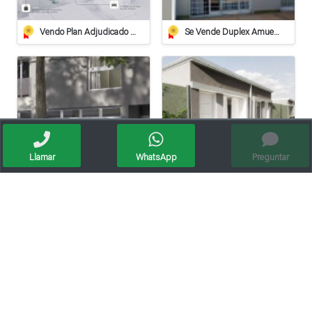
Vendo Plan Adjudicado Pilay
Se Vende Duplex Amueblado En Villa Carlos Paz
Llamar
WhatsApp
Preguntar
Venta Dpto. Monoambiente P.b. Bo.mosconi
Venta Departamento 1 Dormitorio Financiacion