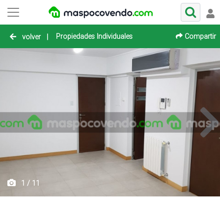
Propiedades Individuales
Compartir
volver
|
1 / 11