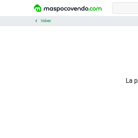
Volver
La p