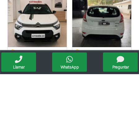
Citroen C3 Xtr At 0km
Ford Fiesta 1.6l S Plus
Oportunidad
Oportunidad
Llamar
WhatsApp
Preguntar
Renault Kangoo Express 1.6
Chevrolet Meriva Gls 1.8
Oportunidad
Liquido