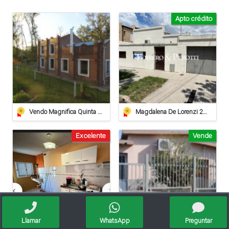
Apto crédito
Vendo Magnifica Quinta De Grandes Dimensiones. - Zona Estación Saguier
Magdalena De Lorenzi 223 - Venta
Excelente
Vende
Llamar
WhatsApp
Preguntar
Se Vende Casa En Pilar (apta Crédito Hipotecario)
Vendo Casa - Ciudad De Sunchales