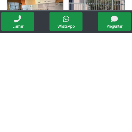
Llamar
WhatsApp
Preguntar
Se Vende Casa En Pilar (apta Crédito Hipotecario)
Vendo Casa - Ciudad De Sunchales
Apto crédito
Oportunidad Casa Barrio Villa Del Parque - Crédito Hipotecario
Vendo Casa En Barrio Juan De Garay Calle Corrientes 406