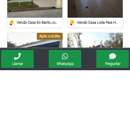
Vendo Casa En Barrio Juan De Garay Calle Corrientes 406
Vendo Casa Lista Para Habitar
Apto crédito
Llamar
WhatsApp
Preguntar
Casa En Venta – O’higgins 739, Barrio Alberdi, Rafaela
Vendo Magnifica Quinta De Grandes Dimensiones. - Zona Estación Saguier