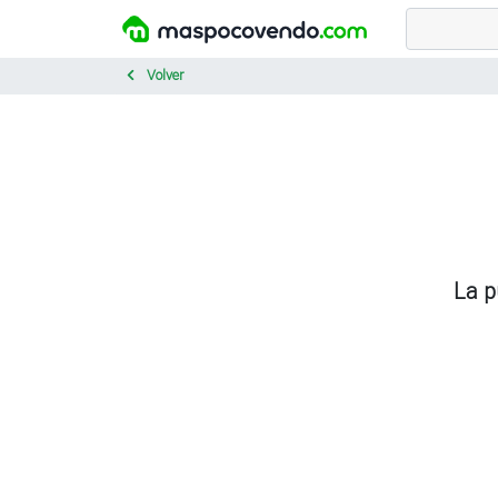
Volver
La p