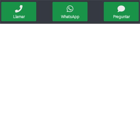
Llamar
WhatsApp
Preguntar
Hermosa Bici Impecable
Bicicleta Nena Rodado 20
Vendo Bicicleta
Vendo Bicicletas Para Niños