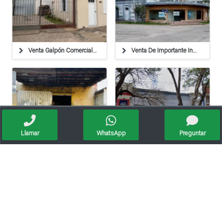
Venta Galpón Comercial+ Oficina/b° Ilolay Rafaela
Venta De Importante Inmueble > Bº Sarmiento Francia Esquina Ripamonti
Llamar
WhatsApp
Preguntar
Venta Galpón En Humboldt - 329084
Venta Oficinas Con Galpón Céntrico Rafaela - 255241