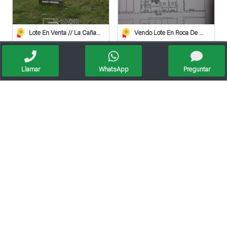
Lote En Venta // La Cañada
Vendo Lote En Roca De 612 Mts/2º
Llamar
WhatsApp
Preguntar
Lote En Paseo Del Este, Entorno Residencial.
Lote Barrio El Bosque A 20 Metros De Av. Irigoyen