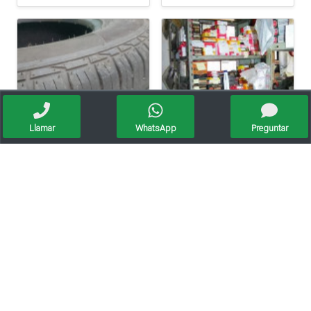
Llamar
WhatsApp
Preguntar
Cubiertas 265 65 17
Stock De Casa De Repuestos De Motor - Especial Coleccionistas