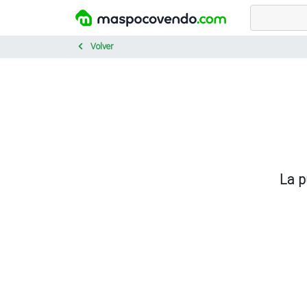
Volver
La p