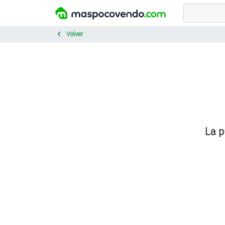
Volver
La p