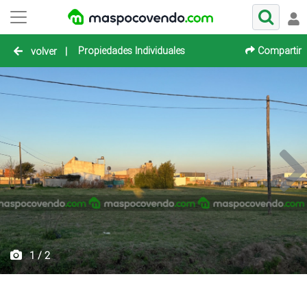
Propiedades Individuales
Compartir
volver
|
1 / 2