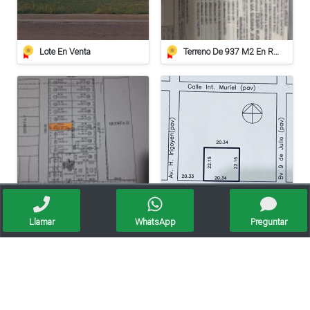
Lote En Venta
Terreno De 937 M2 En Roca
Vendo Lote En Roca De 612 Mts/2º
Lote Barrio El Bosque A 20 Metros De Av. Irigoyen
Llamar
WhatsApp
Preguntar