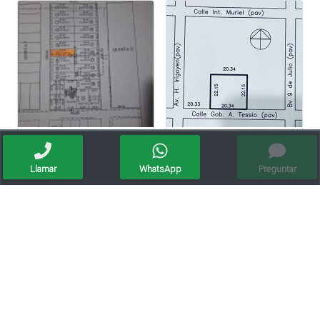
Vendo Lote En Roca De 612 Mts/2º
Lote Barrio El Bosque A 20 Metros De Av. Irigoyen
Llamar
WhatsApp
Preguntar
Lote En Paseo Del Este, Entorno Residencial.
Vendo Terreno, Lote En Barrio Los Arces