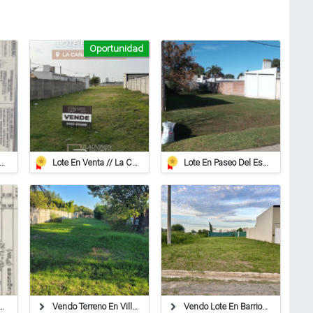
Oportunidad
reno De 937 M2 En Roca
Lote En Venta // La Cañada
Lote En Paseo Del Este, Entorno Residencial.
 Lote En Barrio Belgrano
Vendo Terreno En Villa Ocampo!
Vendo Lote En Barrio Los Arces