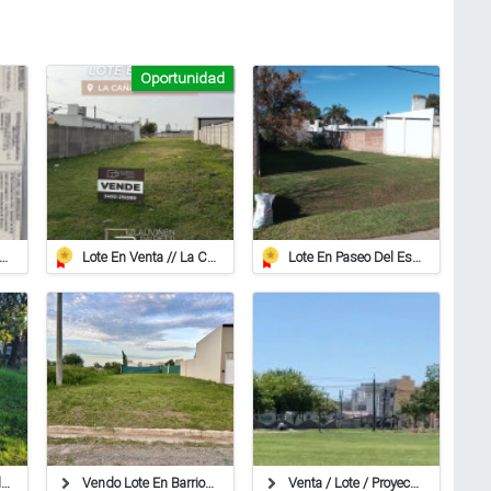
Oportunidad
reno De 937 M2 En Roca
Lote En Venta // La Cañada
Lote En Paseo Del Este, Entorno Residencial.
Vendo Terreno En Villa Ocampo!
Vendo Lote En Barrio Los Arces
Venta / Lote / Proyecto Luz / Escriturable