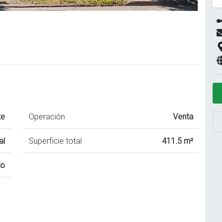
te
Operación
Venta
al
Superficie total
411.5 m²
to