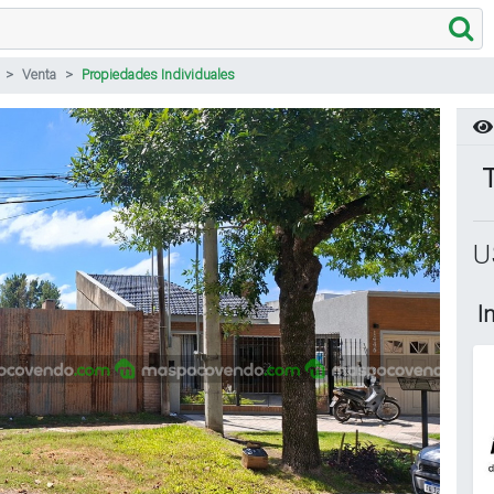
Venta
Propiedades Individuales
U
I