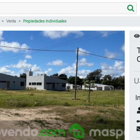
Venta
Propiedades Individuales
T
U
I