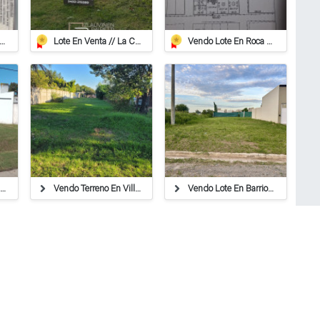
reno De 937 M2 En Roca
Lote En Venta // La Cañada
Vendo Lote En Roca De 612 Mts/2º
Lote En Paseo Del Este, Entorno Residencial.
Vendo Terreno En Villa Ocampo!
Vendo Lote En Barrio Los Arces