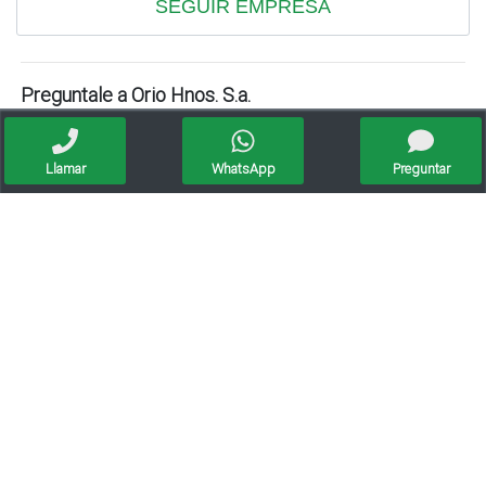
SEGUIR EMPRESA
Preguntale a Orio Hnos. S.a.
PREGUNTAR
Llamar
WhatsApp
Preguntar
Últimas preguntas
Todavía nadie ha hecho una pregunta...
Publicaciones sugeridas
Oportunidad