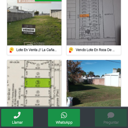
Lote En Venta // La Cañada
Vendo Lote En Roca De 612 Mts/2º
Se Vende Lote En Barrio Belgrano
Lote En Paseo Del Este, Entorno Residencial.
Llamar
WhatsApp
Preguntar