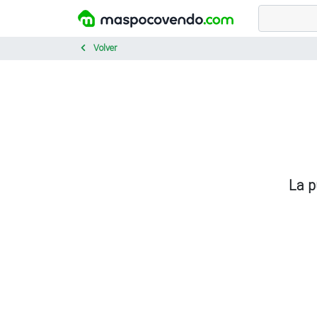
Volver
La p