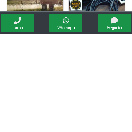
Llamar
WhatsApp
Preguntar
Fumigadora De Arrastre 2000 Lts.
Banderilleros Satelitales-anemómetros
Banderilleros Balanzas Servicio Técnico .
Servicio Técnico Integral Banderillero Satelital Arag S