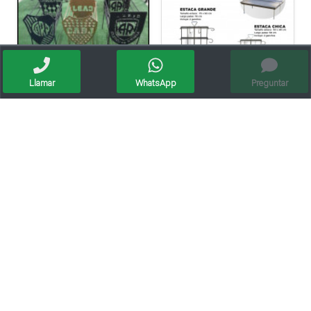
Llamar
WhatsApp
Preguntar
Vendo Parrillas Y Braseros Con Escudos
Estacas Y Planchetas
Braseros De Mesa
Tolvas ,humedimetros ,balanzas ,cables