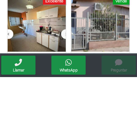
Excelente
Vende
Se Vende Casa En Pilar (apta Crédito Hipotecario)
Vendo Casa - Ciudad De Sunchales
Llamar
WhatsApp
Preguntar
Apto crédito
Oportunidad Casa Barrio Villa Del Parque - Crédito Hipotecario
Vendo Casa En Barrio Juan De Garay Calle Corrientes 406