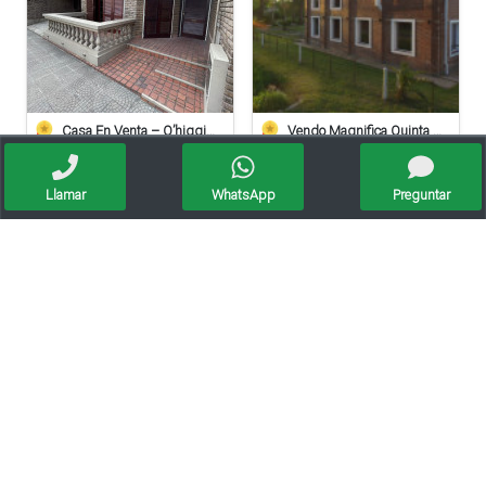
Casa En Venta – O’higgins 739, Barrio Alberdi, Rafaela
Vendo Magnifica Quinta De Grandes Dimensiones. - Zona Estación Saguier
Llamar
WhatsApp
Preguntar
Depto 2 Dormitorios En Planta Alta Y Dos Locales Comerciales En Planta Baja
Venta/casa Esquina/3 Dormi/servicios/apta Credito