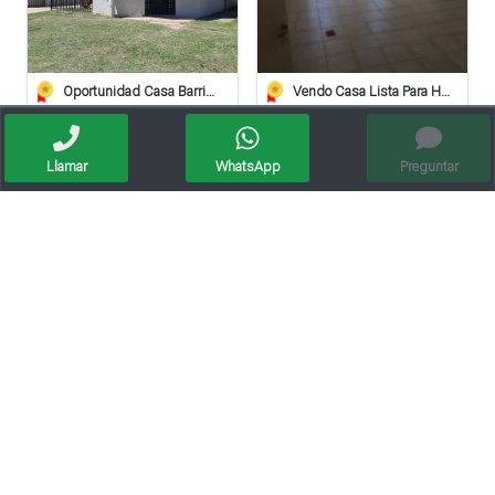
Oportunidad Casa Barrio Villa Del Parque - Crédito Hipotecario
Vendo Casa Lista Para Habitar
Apto crédito
Llamar
WhatsApp
Preguntar
Casa De 2 Dormitorios Con Gran Patio En Barrio Villa Del Parque
Venta Casa Pizzurno/3dorm/pileta/quincho/servicios