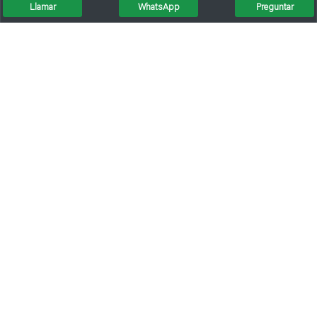
Llamar
WhatsApp
Preguntar
25 De Mayo 2700 Planta Alta
4 De Enero 1471
MasPocoVendo.com ®
Copyright 2021
Rafaela, Santa Fe, Argentina.
Términos y Condiciones de uso del sitio