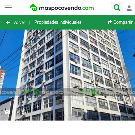
Propiedades Individuales
Compartir
volver
|
1 / 15