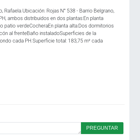
o, Rafaela.Ubicación: Rojas N° 538 - Barrio Belgrano,
PH, ambos distribuidos en dos plantas:En planta
o patio verdeCocheraEn planta alta:Dos dormitorios
cón al frenteBaño instaladoSuperficies de la
fondo cada PH.Superficie total: 183,75 m² cada
PREGUNTAR