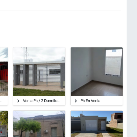
iv. Ideal Renta/patio Verde
Venta Ph / 2 Dormitorios / Cochera
Ph En Venta