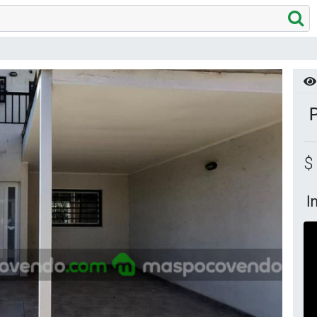
P
$
I