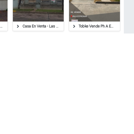
Casa En Venta - Luis Fanti 172
Casa En Venta - Las Heras 738
Tobke Vende Ph A Estrenar
MasPocoVendo.com ®
Copyright 2021
Rafaela, Santa Fe, Argentina.
Términos y Condiciones de uso del sitio