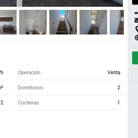
Ph
Operación
Venta
m²
Dormitorios
2
2
Cocheras
1