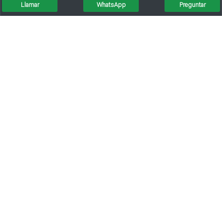
Llamar
WhatsApp
Preguntar
Vendo Casa 3 Dormitorio Cochera Doble
Depto 2 Dormitorios En Planta Alta Y Dos Locales Comerciales En Planta Baja
Venta/casa Esquina/3 Dormi/servicios/apta Credito
Venta Vivienda /a Reciclar/conpileta/servicios