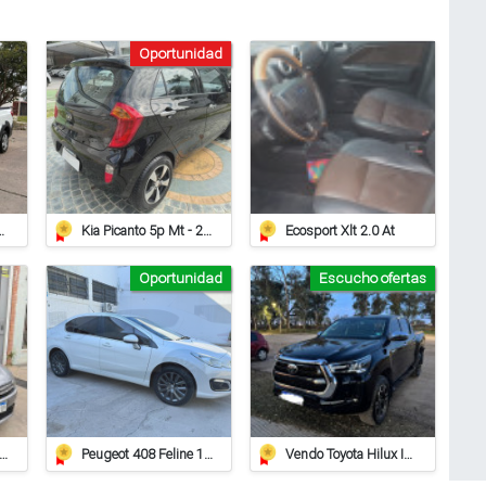
Oportunidad
iat Strada Working
Kia Picanto 5p Mt - 2014 - 97.000km
Ecosport Xlt 2.0 At
Oportunidad
Escucho ofertas
roen C Elysee Hdi Feel 2018
Peugeot 408 Feline 1.6 Hdi
Vendo Toyota Hilux Impecable