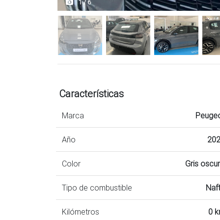
1 / 6
Características
Marca
Peuge
Año
20
Color
Gris oscu
Tipo de combustible
Naf
Kilómetros
0 