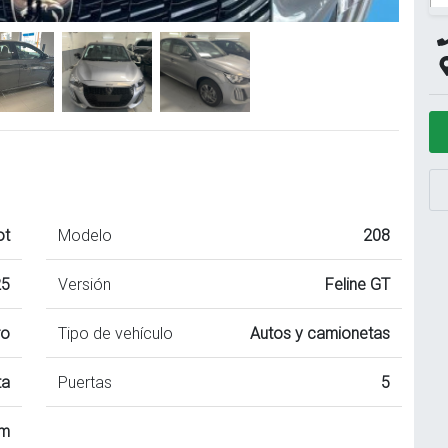
ot
Modelo
208
25
Versión
Feline GT
ro
Tipo de vehículo
Autos y camionetas
ta
Puertas
5
km