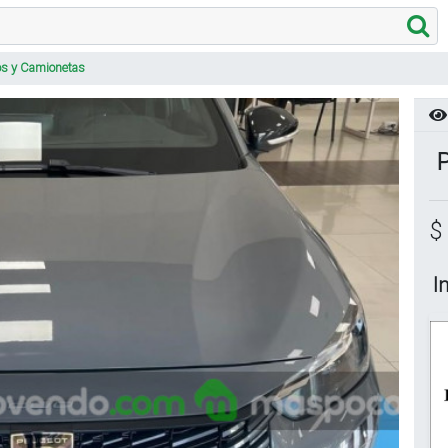
os y Camionetas
$
I