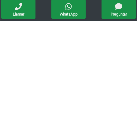
Llamar
WhatsApp
Preguntar
Citroen C Elysee Hdi Feel 2018
Peugeot 408 Feline 1.6 Hdi
Honda Hrv Ex 2019
Peugeot 2008 Active 1.0 At