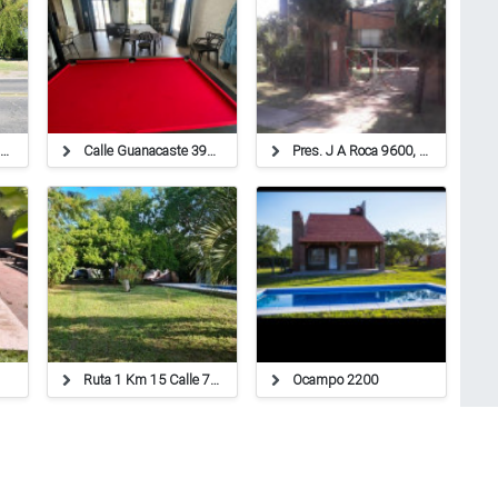
Casa Quinta En Bella Italia - 85572
Calle Guanacaste 3908
Pres. J A Roca 9600, Sauce Viejo
Ruta 1 Km 15 Calle 72 Bis
Ocampo 2200