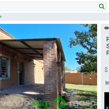
a
P
S
$
I