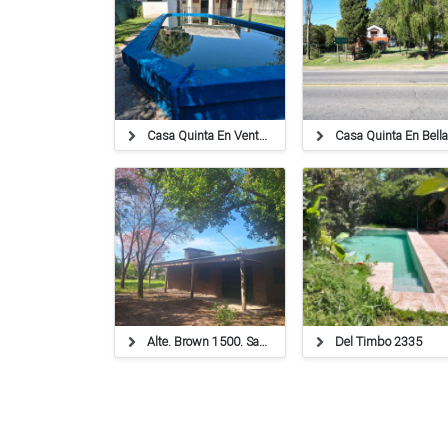
Casa Quinta En Venta En Rafaela - 327431
Alte. Brown 1500. Sauce
Del Timbo 2335