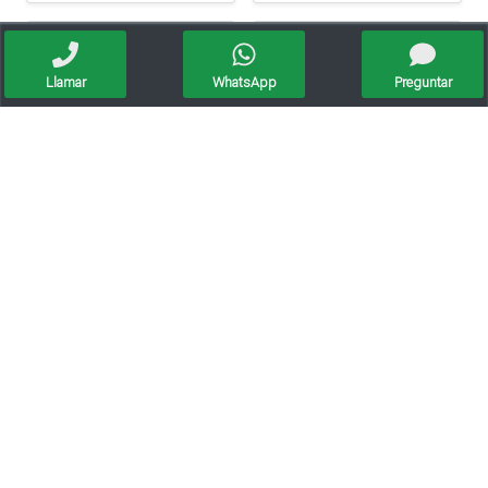
Llamar
WhatsApp
Preguntar
Vendo Casa 3 Dormitorio Cochera Doble
Depto 2 Dormitorios En Planta Alta Y Dos Locales Comerciales En Planta Baja
Venta/casa Esquina/3 Dormi/servicios/apta Credito
Venta Vivienda /a Reciclar/conpileta/servicios