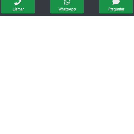
Llamar
WhatsApp
Preguntar
Departamento En Venta De 2 Dormitorios Con Cochera Cubierta Y Terraza Privada
Venta Dpto. Monoambiente P.b. Bo.mosconi
Venta Departamento 1 Dormitorio Financiacion
Departamento Torre Oslo A 100 Metros Peatonal San Martín Santa Fe Capital