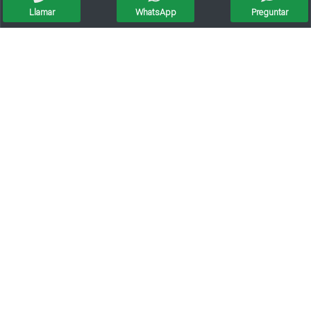
Llamar
WhatsApp
Preguntar
Casilla Rodante
Motorhome Ford Transit Chasis Cinzia Con Butacas De Ram Y Vigia
Casa Rodante Sueñito
Motorhome Mercedes Benz Mb 180 Homologado Mod. 1994 Diesel