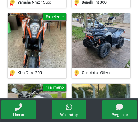
Yamaha Nmx 155cc
Benelli Tnt 300
Excelente
Ktm Duke 200
Cuatriciclo Gilera
1ra mano
Llamar
WhatsApp
Preguntar